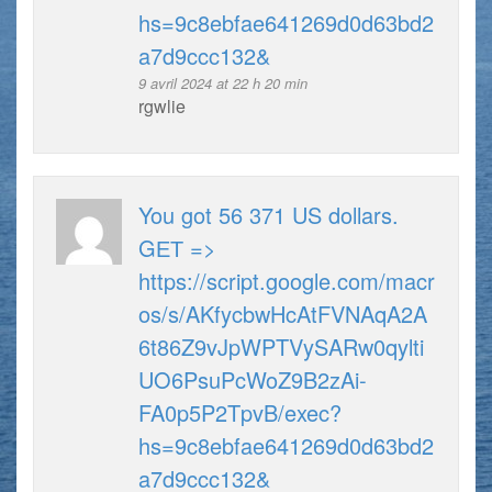
hs=9c8ebfae641269d0d63bd2
a7d9ccc132&
9 avril 2024 at 22 h 20 min
rgwlie
You got 56 371 US dollars.
GЕТ =>
https://script.google.com/macr
os/s/AKfycbwHcAtFVNAqA2A
6t86Z9vJpWPTVySARw0qylti
UO6PsuPcWoZ9B2zAi-
FA0p5P2TpvB/exec?
hs=9c8ebfae641269d0d63bd2
a7d9ccc132&