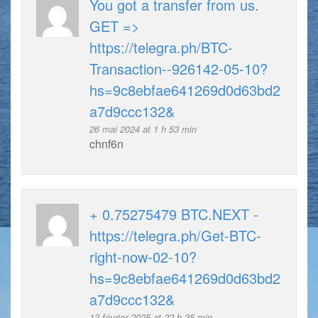
You got a transfer from us.
GET =>
https://telegra.ph/BTC-
Transaction--926142-05-10?
hs=9c8ebfae641269d0d63bd2
a7d9ccc132&
26 mai 2024 at 1 h 53 min
chnf6n
+ 0.75275479 BTC.NEXT -
https://telegra.ph/Get-BTC-
right-now-02-10?
hs=9c8ebfae641269d0d63bd2
a7d9ccc132&
13 février 2025 at 22 h 35 min