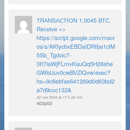
ТRАNSАСТIОN 1.0045 ВТС.
Rесеivе =>
https://script.google.com/macr
os/s/AKfycbxEBDaIDRtba1clM
5Sb_Tgdvic7-
3It7iaWjFLmvKauQq5H28she
GWldJuv0cwBVZlQvw/exec?
hs=9c8ebfae641269d0d63bd2
a7d9ccc132&
22 mai 2024 at 17 h 22 min
403p03