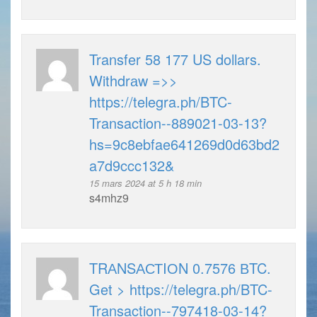
Transfer 58 177 US dollars.
Withdrаw =>>
https://telegra.ph/BTC-
Transaction--889021-03-13?
hs=9c8ebfae641269d0d63bd2
a7d9ccc132&
15 mars 2024 at 5 h 18 min
s4mhz9
TRАNSАСТIОN 0.7576 ВTC.
Get > https://telegra.ph/BTC-
Transaction--797418-03-14?