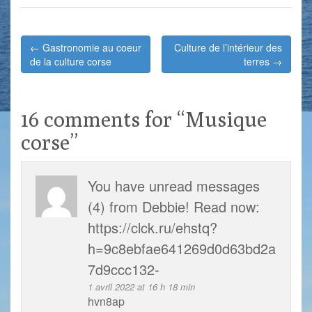
← Gastronomie au coeur
Culture de l’intérieur des
Post navigation
de la culture corse
terres →
16 comments for “
Musique
corse
”
You have unread messages
(4) from Debbie! Read now:
https://clck.ru/ehstq?
h=9c8ebfae641269d0d63bd2a
7d9ccc132-
1 avril 2022 at 16 h 18 min
hvn8ap