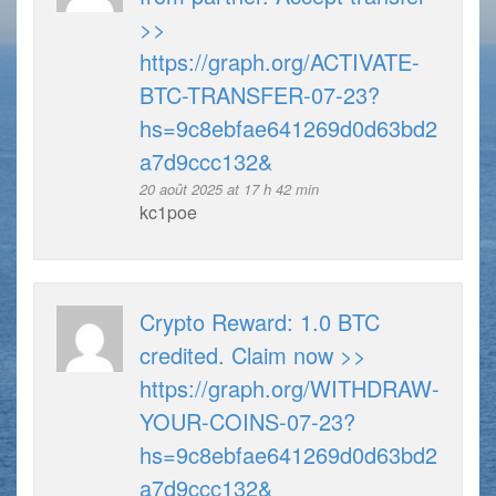
>>
https://graph.org/ACTIVATE-
BTC-TRANSFER-07-23?
hs=9c8ebfae641269d0d63bd2
a7d9ccc132&
20 août 2025 at 17 h 42 min
kc1poe
Crypto Reward: 1.0 BTC
credited. Claim now >>
https://graph.org/WITHDRAW-
YOUR-COINS-07-23?
hs=9c8ebfae641269d0d63bd2
a7d9ccc132&