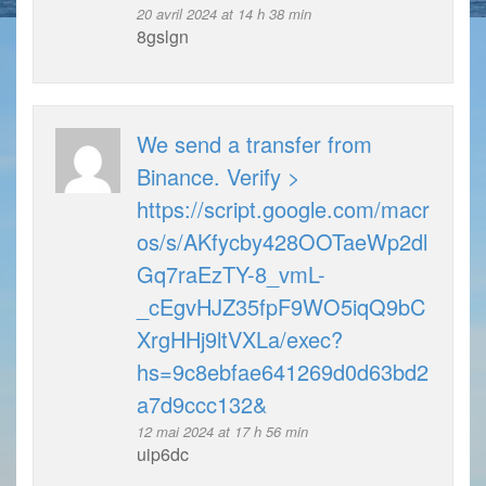
20 avril 2024 at 14 h 38 min
8gslgn
We send a transfer from
Binance. Verify >
https://script.google.com/macr
os/s/AKfycby428OOTaeWp2dl
Gq7raEzTY-8_vmL-
_cEgvHJZ35fpF9WO5iqQ9bC
XrgHHj9ltVXLa/exec?
hs=9c8ebfae641269d0d63bd2
a7d9ccc132&
12 mai 2024 at 17 h 56 min
uip6dc