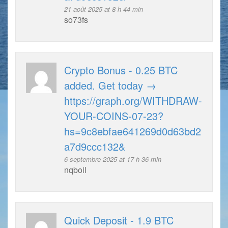
21 août 2025 at 8 h 44 min
so73fs
Crypto Bonus - 0.25 BTC
added. Get today →
https://graph.org/WITHDRAW-
YOUR-COINS-07-23?
hs=9c8ebfae641269d0d63bd2
a7d9ccc132&
6 septembre 2025 at 17 h 36 min
nqboil
Quick Deposit - 1.9 BTC