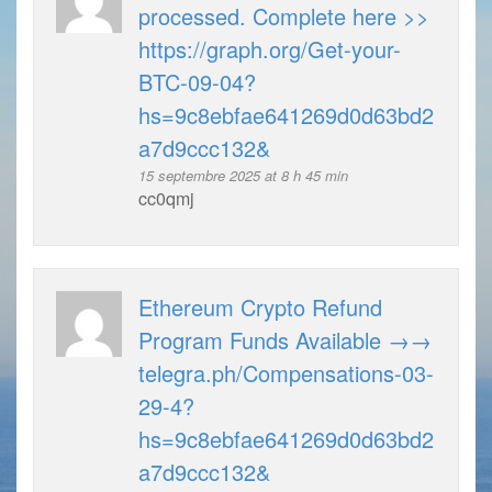
processed. Complete here >>
https://graph.org/Get-your-
BTC-09-04?
hs=9c8ebfae641269d0d63bd2
a7d9ccc132&
15 septembre 2025 at 8 h 45 min
cc0qmj
Ethereum Crypto Refund
Program Funds Available →→
telegra.ph/Compensations-03-
29-4?
hs=9c8ebfae641269d0d63bd2
a7d9ccc132&