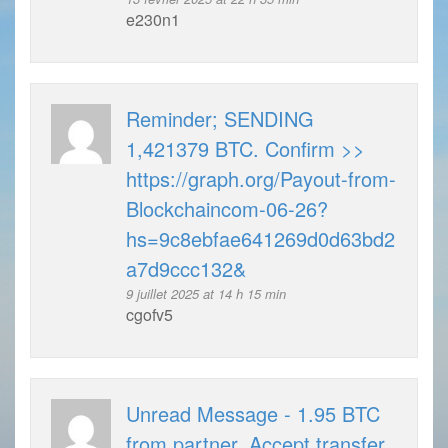
e230n1
Reminder; SENDING
1,421379 BTC. Confirm >>
https://graph.org/Payout-from-
Blockchaincom-06-26?
hs=9c8ebfae641269d0d63bd2
a7d9ccc132&
9 juillet 2025 at 14 h 15 min
cgofv5
Unread Message - 1.95 BTC
from partner. Accept transfer